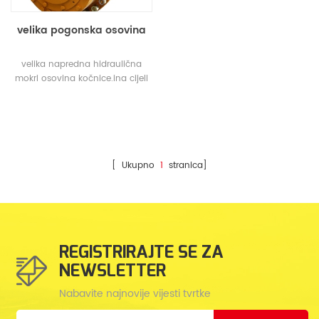
velika pogonska osovina
velika napredna hidraulična
mokri osovina kočnice.ina cijeli
stroj može automatski kočiti i
zaustaviti.
[ Ukupno
1
stranica]
REGISTRIRAJTE SE ZA
NEWSLETTER
Nabavite najnovije vijesti tvrtke